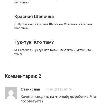
попугаев».
Красная Шапочка
О. Протасенко «Красная Шапочка» Спектакль «Красная
Шапочка».
Тук-тук! Кто там?
М. Бартенев «Тук-тук! Кто там?» Спектакль «Тук-тук! Кто
там?».
Комментарии: 2
Станислав
14.04.2012 в 09:46
Хочется сводить на что-нибудь ребенка. Что
посоветуете?