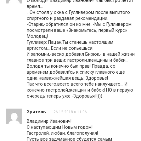
О Володя! Владимир Иванович! Как быстро летит
время…
…Он стоял у окна с Гулливером после выпитого
спиртного и раздавал рекомендации.
-Старик,-обратился он ко мне, -Мы с Гулливером
посмотрели ваше «Знакомьтесь, первый курс»
Молодец!
Гулливер: Пацан,Ты станешь настоящим
артистом… Если не сопьешься.
И запомни,-веско добавил Бирюк,- в нашей жизни
главное три вещи: гастроли,женщины и бабки…
Володя ты конечно был прав! Правда, со
временем добавилfсь к списку главного ещё
одна наиважнейшая вещь: Здоровье!
Так что всего,всего всего тебе наилучшего… И
конечно гастролей,женщин и бабок! НО в первую
очередь теперь уже -Здоровья!!!)))
Зритель
26.12.2018 в 11:06
Владимир Иванович!
С наступающим Новым годом!
Гастролей, любви, благополучия!
Пусть все задуманное сбудется самым