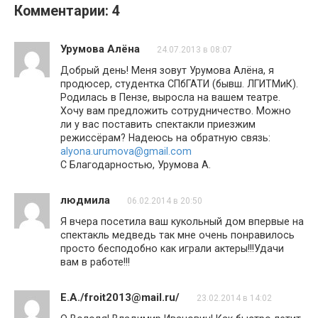
Комментарии: 4
Урумова Алёна
24.07.2013 в 08:07
Добрый день! Меня зовут Урумова Алёна, я
продюсер, студентка СПбГАТИ (бывш. ЛГИТМиК).
Родилась в Пензе, выросла на вашем театре.
Хочу вам предложить сотрудничество. Можно
ли у вас поставить спектакли приезжим
режиссёрам? Надеюсь на обратную связь:
alyona.urumova@gmail.com
С Благодарностью, Урумова А.
людмила
06.02.2014 в 20:50
Я вчера посетила ваш кукольный дом впервые на
спектакль медведь так мне очень понравилось
просто бесподобно как играли актеры!!!Удачи
вам в работе!!!
Е.А./froit2013@mail.ru/
23.02.2014 в 14:02