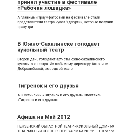
принял участие в фестивале
«Рабочая лошадка»
А главными триумфаторами на фестивале стали
представители театра кукол Удмуртии, которые получии
сразу три
В Южно-Сахалинске голодает
кукольный театр
Второй день голодают артисты южно-сахалинского
кукольного театра. Их любимому директору Антонине
Добролюбовой, выведшей театр
Тигренок и его друзья
А. Костинский «Тигренок и его друзья» Спектакль
«Тигренок и его друзья».
Афиша на Май 2012
ПЕНЗЕНСКИЙ ОБЛАСТНОЙ ТЕАТР «КУКОЛЬНЫЙ ДОМ» 69
ТЕАТРАЛЬНЫЙ СЕЗОН РЕПЕРТУАР МАЙ 2012г. С.Козлов